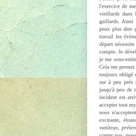
l'exercice de me
vieillards dans
gaillards. Ainsi
peux plus dire ç
travail les évè
départ nécessite
compte. Je dével
je me sous-esti
Cela me permet d
toujours obligé
sur à peu près 
jusqu'à peu de 
incident est ar
accepter tout my
nous n'accepten
excitante, éton
vaniteux, préte
contre eux, nous