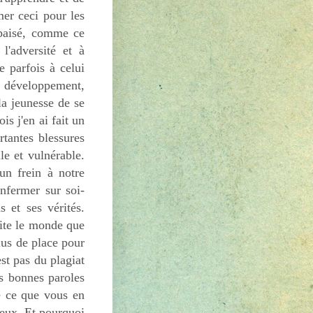
mer ceci pour les
apaisé, comme ce
l'adversité et à
 parfois à celui
n développement,
la jeunesse de se
is j'en ai fait un
rtantes blessures
le et vulnérable.
n frein à notre
nfermer sur soi-
 et ses vérités.
bite le monde que
plus de place pour
st pas du plagiat
es bonnes paroles
e ce que vous en
eux. Et pourquoi