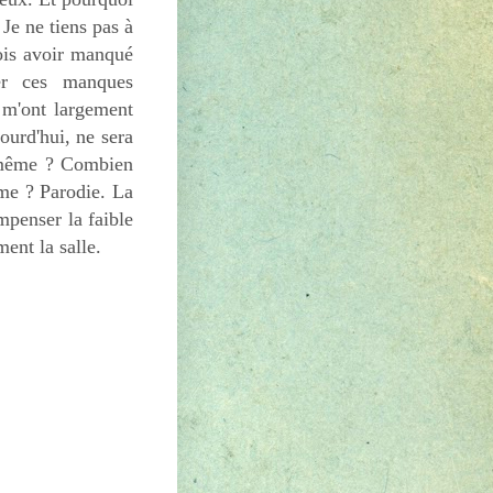
 Je ne tiens pas à
rois avoir manqué
ser ces manques
i m'ont largement
ourd'hui, ne sera
i-même ? Combien
me ? Parodie. La
mpenser la faible
ent la salle.