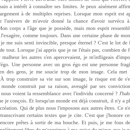
main a intérêt à connaître ses limites. Je peux aisément affir
largement à de multiples reprises. Lorsque mon esprit est 
ie l'univers de m'avoir donné la chance d'avoir survécu à 
 Mon corps a l'âge que je possède, mais mon esprit ressemble
. J'exagère, comme toujours. Dans une certaine phase de mo
je me suis senti invincible, presque éternel ? C'est le lot de 
de tout. Lorsque j'ai appris que je ne l'étais pas, combien de fo
 malheur les autres s'en apercevaient, je m'infligeais d'impo
l'égo. Une personne avec un gros égo est une personne fragi
n des gens, je me soucie trop de mon image. Cela met u
À trop construire sa vie sur son image, le risque est de s'e
onde construit par sa raison, aveuglé par ses convictions
nous voient la ressemblance avec l'individu concerné ? J'ha
ue je conçois. Et lorsqu'un monde est déjà construit, il n'y a 
 création. Qui de plus nous l'imposons aux autres êtres. Ce n'e
etranscrivant certains textes que je cite. C'est que j'honore c
 encore prêtes à sortir de ma bouche. Et puis, je me fous d
omplètement libre de m'exprimer à ma guise du mieux que je p