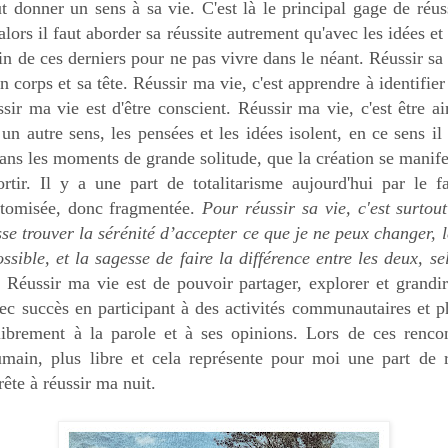
ut donner un sens à sa vie. C'est là le principal gage de réuss
lors il faut aborder sa réussite autrement qu'avec les idées e
n de ces derniers pour ne pas vivre dans le néant. Réussir sa v
n corps et sa tête. Réussir ma vie, c'est apprendre à identifi
ssir ma vie est d'être conscient. Réussir ma vie, c'est être a
un autre sens, les pensées et les idées isolent, en ce sens il
 dans les moments de grande solitude, que la création se manife
ortir. Il y a une part de totalitarisme aujourd'hui par le f
 atomisée, donc fragmentée.
Pour réussir sa vie, c'est surtou
isse trouver la sérénité d’accepter ce que je ne peux changer, 
ssible, et la sagesse de faire la différence entre les deux, s
.
Réussir ma vie est de pouvoir partager, explorer et grandir
vec succès en participant à des activités communautaires et 
librement à la parole et à ses opinions. Lors de ces rencont
umain, plus libre et cela représente pour moi une part de r
rête à réussir ma nuit.