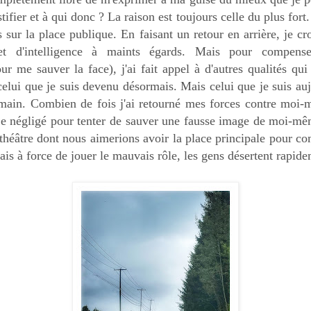
tifier et à qui donc ? La raison est toujours celle du plus fort.
 sur la place publique. En faisant un retour en arrière, je c
 et d'intelligence à maints égards. Mais pour compen
ur me sauver la face), j'ai fait appel à d'autres qualités qu
lui que je suis devenu désormais. Mais celui que je suis auj
ain. Combien de fois j'ai retourné mes forces contre mo
-je négligé pour tenter de sauver une fausse image de moi-mê
 théâtre dont nous aimerions avoir la place principale pour co
is à force de jouer le mauvais rôle, les gens désertent rapidem