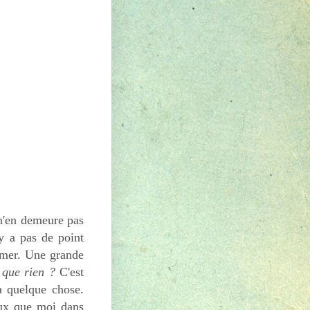
 n'en demeure pas
'y a pas de point
rimer. Une grande
t que rien ?
C'est
a quelque chose.
ieux que moi dans