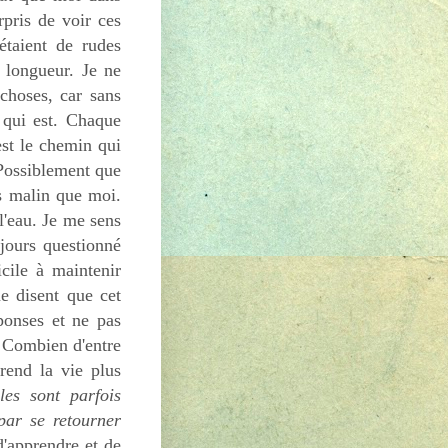
rpris de voir ces
étaient de rudes
n longueur. Je ne
 choses, car sans
 qui est. Chaque
est le chemin qui
 Possiblement que
s malin que moi.
l'eau. Je me sens
jours questionné
cile à maintenir
e disent que cet
ponses et ne pas
. Combien d'entre
rend la vie plus
les sont parfois
par se retourner
d'apprendre et de