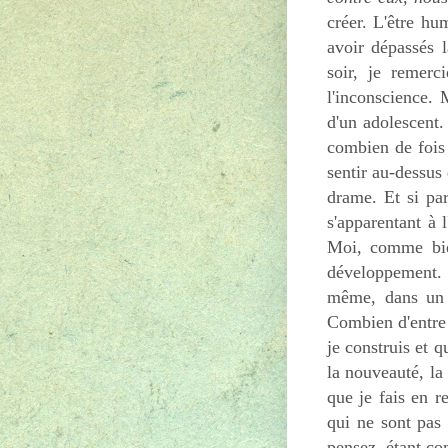
créer. L'être hu
avoir dépassés 
soir, je remerc
l'inconscience.
d'un adolescent
combien de fois 
sentir au-dessus 
drame. Et si par
s'apparentant à 
Moi, comme bie
développement. 
même, dans un m
Combien d'entre 
je construis et q
la nouveauté, la
que je fais en r
qui ne sont pas
pensez, étant c