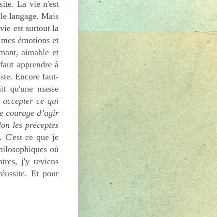
ite. La vie n'est
t le langage. Mais
ie est surtout la
er mes émotions et
imant, aimable et
 faut apprendre à
ste. Encore faut-
ait qu'une masse
t accepter ce qui
le courage d’agir
elon les préceptes
. C'est ce que je
philosophiques où
res, j'y reviens
éussite. Et pour