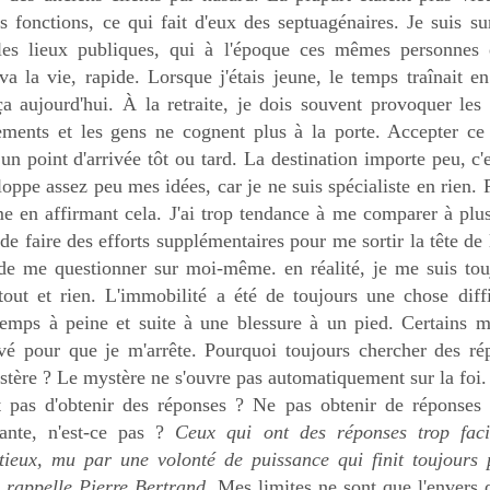
s fonctions, ce qui fait d'eux des septuagénaires. Je suis su
 les lieux publiques, qui à l'époque ces mêmes personnes 
 va la vie, rapide. Lorsque j'étais jeune, le temps traînait e
a aujourd'hui. À la retraite, je dois souvent provoquer les
nements et les gens ne cognent plus à la porte. Accepter ce
 un point d'arrivée tôt ou tard. La destination importe peu, c'
oppe assez peu mes idées, car je ne suis spécialiste en rien.
me en affirmant cela. J'ai trop tendance à me comparer à plu
e faire des efforts supplémentaires pour me sortir la tête de 
 de me questionner sur moi-même. en réalité, je me suis tou
tout et rien. L'immobilité a été de toujours une chose diffi
temps à peine et suite à une blessure à un pied. Certains m
rivé pour que je m'arrête. Pourquoi toujours chercher des ré
stère ? Le mystère ne s'ouvre pas automatiquement sur la foi
t pas d'obtenir des réponses ? Ne pas obtenir de réponses 
nante, n'est-ce pas ?
Ceux qui ont des réponses trop faci
ntieux, mu par une volonté de puissance qui finit toujours 
 rappelle Pierre Bertrand.
Mes limites ne sont que l'envers 